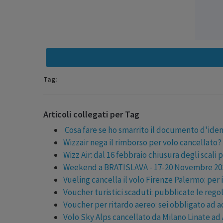
Tag:
Articoli collegati per Tag
Cosa fare se ho smarrito il documento d'iden
Wizzair nega il rimborso per volo cancellato?
Wizz Air: dal 16 febbraio chiusura degli scali 
Weekend a BRATISLAVA - 17-20 Novembre 20
Vueling cancella il volo Firenze Palermo: per 
Voucher turistici scaduti: pubblicate le regol
Voucher per ritardo aereo: sei obbligato ad a
Volo Sky Alps cancellato da Milano Linate ad