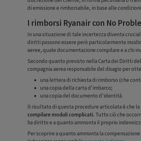
di emissione e rimborsabile, in base alle condizioni
I rimborsi Ryanair con No Probl
In una situazione di tale incertezza diventa crucial
diritti possono essere però particolarmente insi
aeree, quale documentazione compilare e a chi inv
Secondo quanto previsto nella Carta dei Diritti de
compagnia aerea responsabile del disagio per otte
una lettera di richiesta di rimborso (che conte
una copia della carta d'imbarco;
una copia del documento d'identità.
Il risultato di questa procedure articolata è che l
compilare moduli complicati.
Tutto ciò che occorre
ha diritto e a quanto ammonta il proprio indennizzo
Per scoprire a quanto ammonta la compensazione pecu