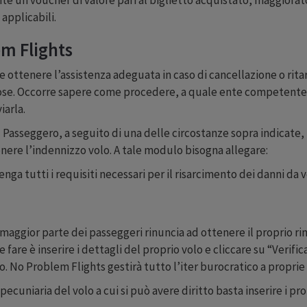
 applicabili.
em Flights
e ottenere l’assistenza adeguata in caso di cancellazione o ritard
diose. Occorre sapere come procedere, a quale ente competente
iarla.
l Passeggero, a seguito di una delle circostanze sopra indicate
nere l’indennizzo volo. A tale modulo bisogna allegare:
nga tutti i requisiti necessari per il risarcimento dei danni da v
a maggior parte dei passeggeri rinuncia ad ottenere il proprio r
 fare è inserire i dettagli del proprio volo e cliccare su “Veri
. No Problem Flights gestirà tutto l’iter burocratico a proprie
niaria del volo a cui si può avere diritto basta inserire i pro