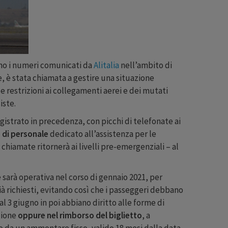
o i numeri comunicati da
Alitalia
nell’ambito di
 è stata chiamata a gestire una situazione
 restrizioni ai collegamenti aerei e dei mutati
iste.
istrato in precedenza, con picchi di telefonate ai
e di personale
dedicato all’assistenza per le
chiamate ritornerà ai livelli pre-emergenziali – al
 sarà operativa nel corso di gennaio 2021, per
à richiesti, evitando così che i passeggeri debbano
l 3 giugno in poi abbiano diritto alle forme di
zione
oppure nel rimborso del biglietto
, a
to da un ammontare fisso, valido 18 mesi dalla data