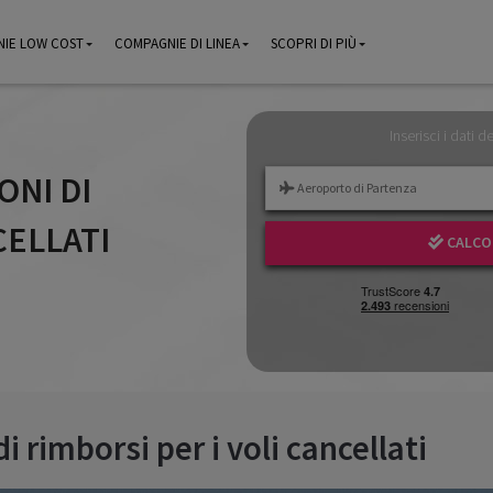
IE LOW COST
IE LOW COST
COMPAGNIE DI LINEA
COMPAGNIE DI LINEA
SCOPRI DI PIÙ
SCOPRI DI PIÙ
Inserisci i dati d
ONI DI
CELLATI
CALCOL
di rimborsi per i voli cancellati