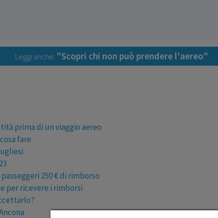
"Scopri chi non può prendere l'aereo"
Leggi anche:
tità prima di un viaggio aereo
 cosa fare
pugliesi
23
i passeggeri 250 € di rimborso
e per ricevere i rimborsi
ccettarlo?
 Ancona