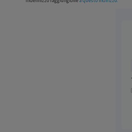
Indennizzo raggiungibile
a questo indirizzo.