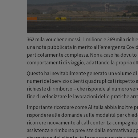
362 mila voucher emessi, 1 milione e 369 mila rich
una nota pubblicata in merito all’emergenza Covid
particolarmente complessa. Non a caso ha dovuto ri
comportamenti di viaggio, adattando la propria offe
Questo ha inevitabilmente generato un volume di ri
numeri del servizio clienti quadruplicati rispetto
richieste di rimborso – che risponde al numero verd
fine di velocizzare le lavorazioni delle pratiche a
Importante ricordare come Alitalia abbia inoltre pr
rispondere alle domande sulle modalità per chieder
ricorrere nuovamente al call center. La compagnia , 
assistenza e rimborso previste dalla normativa app
discrezione del cliente, in forma pecuniaria o tram