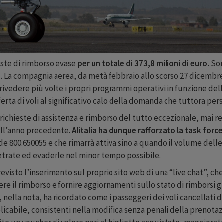
ieste di rimborso evase
per un totale di 373,8 milioni di euro.
Son
. La compagnia aerea, da metà febbraio allo scorso 27 dicembre,
vedere più volte i propri programmi operativi in funzione delle
rta di voli al significativo calo della domanda che tuttora pers
chieste di assistenza e rimborso del tutto eccezionale, mai reg
 all’anno precedente.
Alitalia ha dunque rafforzato la task forc
e 800.650055 e che rimarrà attiva sino a quando il volume delle 
rretrate ed evaderle nel minor tempo possibile.
evisto l’inserimento sul proprio sito web di una “live chat”, che
e il rimborso e fornire aggiornamenti sullo stato di rimborsi gi
nella nota, ha ricordato come i passeggeri dei voli cancellati da
licabile, consistenti nella modifica senza penali della prenota
ite un voucher di valore pari al biglietto acquistato, maggiora