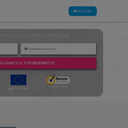
CALCOLA SUBITO IL TUO INDENNIZZO
ACCOUNT
el volo: inviarci la richiesta è facile e gratuito
A SUBITO IL TUO INDENNIZZO
Reg. CE 261/04