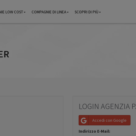
IE LOW COST
IE LOW COST
COMPAGNIE DI LINEA
COMPAGNIE DI LINEA
SCOPRI DI PIÙ
SCOPRI DI PIÙ
ER
LOGIN AGENZIA 
Accedi con Google
Indirizzo E-Mail: