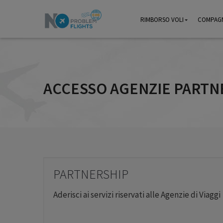
RIMBORSO VOLI
RIMBORSO VOLI
COMPAGN
COMPAGN
/
/
/
HOME
ACCOUNT
ACCEDI
ACCESSO AGENZIE PARTN
PARTNERSHIP
Aderisci ai servizi riservati alle Agenzie di Viaggi