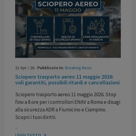
21
Apr
/
26
-
Pubblicato In:
Breaking News
Sciopero trasporto aereo 11 maggio 2026:
voli garantiti, possibili ritardi e cancellazioni
Sciopero trasporto aereo 11 maggio 2026. Stop
fino a 8 ore per i controllori ENAV a Roma e disagi
alla sicurezza ADR a Fiumicino e Ciampino.
Scopri i tuoi diritti.
...
LEGGI TUTTO