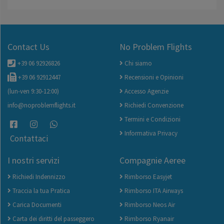
Contact Us
No Problem Flights
+39 06 92926826
Chi siamo
+39 06 92912447
Recensioni e Opinioni
(lun-ven 9:30-12:00)
Accesso Agenzie
info@noproblemflights.it
Richiedi Convenzione
Termini e Condizioni
Informativa Privacy
Contattaci
I nostri servizi
Compagnie Aeree
Richiedi Indennizzo
Rimborso Easyjet
Traccia la tua Pratica
Rimborso ITA Airways
Carica Documenti
Rimborso Neos Air
Carta dei diritti del passeggero
Rimborso Ryanair