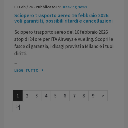
03
Feb
/
26
-
Pubblicato In:
Breaking News
Sciopero trasporto aereo 16 febbraio 2026:
voli garantiti, possibili ritardi e cancellazioni
Sciopero trasporto aereo del 16 febbraio 2026:
stop di 24 ore per ITA Airways e Vueling. Scopri le
fasce di garanzia, i disagi previsti a Milano e i tuoi
diritti.
...
LEGGI TUTTO
1
2
3
4
5
6
7
8
9
>
>|