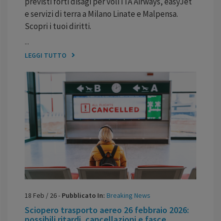
previsti forti disagi per voli ITA Airways, easyJet
e servizi di terra a Milano Linate e Malpensa.
Scopri i tuoi diritti.
...
LEGGI TUTTO
18
Feb
/
26
-
Pubblicato In:
Breaking News
Sciopero trasporto aereo 26 febbraio 2026:
possibili ritardi, cancellazioni e fasce