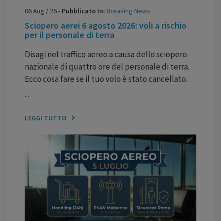
06
Aug
/
26
-
Pubblicato In:
Breaking News
Sciopero aerei 6 agosto 2026: voli a rischio
per il personale di terra
Disagi nel traffico aereo a causa dello sciopero
nazionale di quattro ore del personale di terra.
Ecco cosa fare se il tuo volo è stato cancellato.
...
LEGGI TUTTO