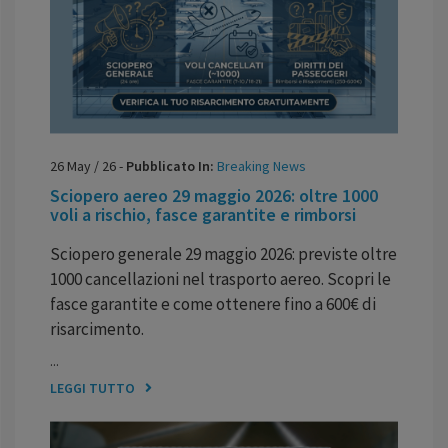
26
May
/
26
-
Pubblicato In:
Breaking News
Sciopero aereo 29 maggio 2026: oltre 1000
voli a rischio, fasce garantite e rimborsi
Sciopero generale 29 maggio 2026: previste oltre
1000 cancellazioni nel trasporto aereo. Scopri le
fasce garantite e come ottenere fino a 600€ di
risarcimento.
...
LEGGI TUTTO