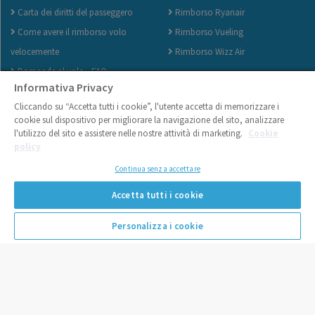
Carta dei diritti del passeggero
Rimborso Ryanair
Come avere il rimborso volo
Rimborso Vueling
velocemente
Rimborso Wizz Air
Domande al volo - FAQ
Informativa Privacy
Cliccando su “Accetta tutti i cookie”, l'utente accetta di memorizzare i
cookie sul dispositivo per migliorare la navigazione del sito, analizzare
l'utilizzo del sito e assistere nelle nostre attività di marketing.
Cookie
policy
Continua senza accettare
Accetta tutti i cookie
No Problem Flights S.r.l. - P.Iva 07750660727 - Via Roberto da Bari, 119 -
70122 - Bari - Italy |
Informativa sull'uso dei cookies
Personalizza i cookie