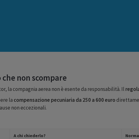
o che non scompare
ator, la compagnia aerea non è esente da responsabilità. Il
regol
dere la
compensazione pecuniaria da 250 a 600 euro
direttamen
cause non eccezionali.
A chi chiederlo?
Normat