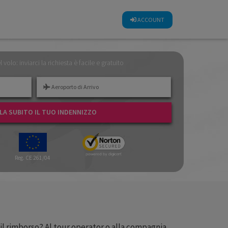
CALCOLA SUBITO IL TUO INDENNIZZO
ACCOUNT
el volo: inviarci la richiesta è facile e gratuito
A SUBITO IL TUO INDENNIZZO
Reg. CE 261/04
il rimborso? Al tour operator o alla compagnia