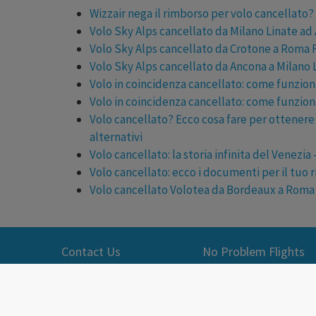
Wizzair nega il rimborso per volo cancellato?
Volo Sky Alps cancellato da Milano Linate ad
Volo Sky Alps cancellato da Crotone a Roma 
Volo Sky Alps cancellato da Ancona a Milano 
Volo in coincidenza cancellato: come funzion
Volo in coincidenza cancellato: come funzion
Volo cancellato? Ecco cosa fare per ottenere 
alternativi
Volo cancellato: la storia infinita del Venezia 
Volo cancellato: ecco i documenti per il tuo 
Volo cancellato Volotea da Bordeaux a Roma
Contact Us
No Problem Flights
+39 06 92926826
Chi siamo
+39 06 92912447
Recensioni e Opinioni