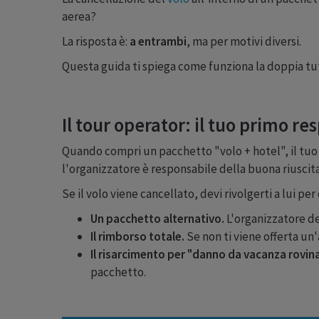
aerea?
La risposta è:
a entrambi
, ma per motivi diversi.
Questa guida ti spiega come funziona la doppia tut
Il tour operator: il tuo primo re
Quando compri un pacchetto "volo + hotel", il tuo r
l'organizzatore è responsabile della buona riuscita
Se il volo viene cancellato, devi rivolgerti a lui per
Un pacchetto alternativo.
L'organizzatore de
Il rimborso totale.
Se non ti viene offerta un'a
Il risarcimento per "danno da vacanza rovina
pacchetto.