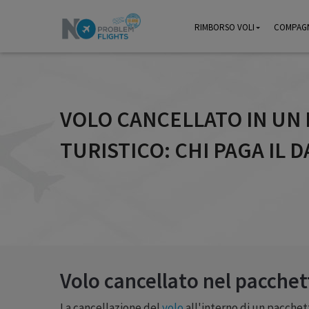
RIMBORSO VOLI
RIMBORSO VOLI
COMPAGN
COMPAGN
VOLO CANCELLATO IN UN
TURISTICO: CHI PAGA IL 
Volo cancellato nel pacchet
La cancellazione del
volo
all'interno di un pacchet