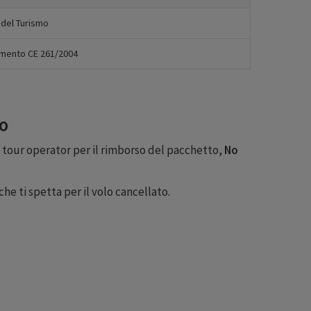
 del Turismo
mento CE 261/2004
lo
tour operator per il rimborso del pacchetto,
No
che ti spetta per il volo cancellato.