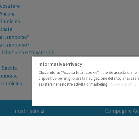
 cosa fare
 Ancona
Fiumicino
Linate
a il rimborso?
a il rimborso?
il rimborso e trovare voli
Informativa Privacy
- Sevilla
Cliccando su “Accetta tutti i cookie”, l'utente accetta di me
rimborso
dispositivo per migliorare la navigazione del sito, analizzare 
 Fiumicino.
assistere nelle nostre attività di marketing.
Cookie policy
I nostri servizi
Compagnie Ae
Richiedi Indennizzo
Rimborso Easyjet
Traccia la tua Pratica
Rimborso ITA Air