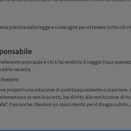
ela prevista dalla legge e come agire per ottenere tutto ciò che
sponsabile
eferente principale è chi ti ha venduto il viaggio (tour operator
 della vacanza.
 chiedere:
ve proporti una soluzione di qualità equivalente o superiore, s
lternativa o se non la accetti, hai diritto alla restituzione di tut
ta".
Puoi anche chiedere un risarcimento per il disagio subito, 