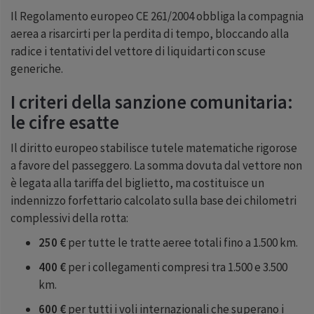
Il Regolamento europeo CE 261/2004 obbliga la compagnia
aerea a risarcirti per la perdita di tempo, bloccando alla
radice i tentativi del vettore di liquidarti con scuse
generiche.
I criteri della sanzione comunitaria:
le cifre esatte
Il diritto europeo stabilisce tutele matematiche rigorose
a favore del passeggero. La somma dovuta dal vettore non
è legata alla tariffa del biglietto, ma costituisce un
indennizzo forfettario calcolato sulla base dei chilometri
complessivi della rotta:
250 €
per tutte le tratte aeree totali fino a 1.500 km.
400 €
per i collegamenti compresi tra 1.500 e 3.500
km.
600 €
per tutti i voli internazionali che superano i