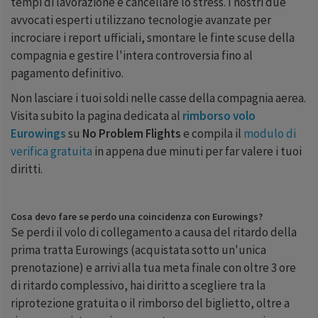
tempi di lavorazione e cancellare lo stress. I nostri due
avvocati esperti utilizzano tecnologie avanzate per
incrociare i report ufficiali, smontare le finte scuse della
compagnia e gestire l'intera controversia fino al
pagamento definitivo.
Non lasciare i tuoi soldi nelle casse della compagnia aerea.
Visita subito la pagina dedicata al
rimborso volo
Eurowings
su
No Problem Flights
e compila il
modulo di
verifica gratuita
in appena due minuti per far valere i tuoi
diritti.
Cosa devo fare se perdo una coincidenza con Eurowings?
Se perdi il volo di collegamento a causa del ritardo della
prima tratta Eurowings (acquistata sotto un'unica
prenotazione) e arrivi alla tua meta finale con oltre 3 ore
di ritardo complessivo, hai diritto a scegliere tra la
riprotezione gratuita o il rimborso del biglietto, oltre a