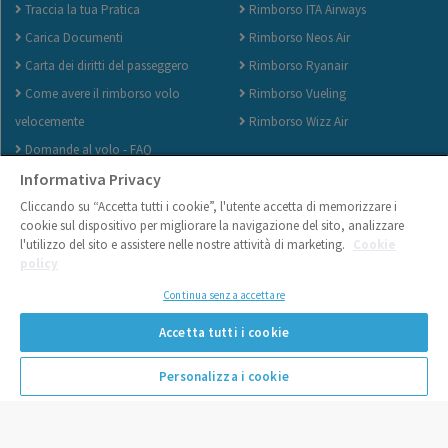
Traccia la tua Pratica
Rimborso ITA Airways
Carica Documenti
Rimborso Neos Air
Carta dei diritti del passeggero
Rimborso Ryanair
Come avere il rimborso volo
Rimborso Vueling
velocemente
Rimborso Wizz Air
Domande al volo - FAQ
Informativa Privacy
Cliccando su “Accetta tutti i cookie”, l'utente accetta di memorizzare i
cookie sul dispositivo per migliorare la navigazione del sito, analizzare
l'utilizzo del sito e assistere nelle nostre attività di marketing.
Cookie
policy
Continua senza accettare
Accetta tutti i cookie
No Problem Flights S.r.l. - P.Iva 07750660727 - Via Roberto da Bari, 119 -
70122 - Bari - Italy |
Informativa sull'uso dei cookies
Personalizza i cookie