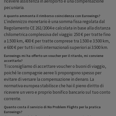
ricevere assistenza in aeroporto e una compensazione
pecuniaria.
A quanto ammonta il rimborso coincidenza con Eurowings?
L'indennizzo monetario è una somma fissa regolata dal
Regolamento CE 261/2004 e calcolata in base alla distanza
chilometrica complessiva del viaggio: 250 € per tratte fino
a 1.500 km, 400 € per tratte comprese tra 1.500 e 3.500 km,
e 600 € per tutti i voli internazionali superiori ai 3.500 km.
Eurowings mi ha offerto un voucher per il ritardo, mi conviene
accettarlo?
Ti sconsigliamo di accettare voucher o buoni di viaggio,
poiché le compagnie aeree li propongono spesso per
evitare di versare la compensazione in denaro. La
normativa europea stabilisce che hai il pieno diritto di
ricevere un vero e proprio bonifico bancario sul tuo conto
corrente.
Quanto costa il servizio di No Problem Flights per la pratica
Eurowings?