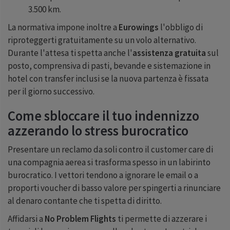
3.500 km.
La normativa impone inoltre a
Eurowings
l'obbligo di
riproteggerti gratuitamente su un volo alternativo.
Durante l'attesa ti spetta anche l'
assistenza gratuita
sul
posto, comprensiva di pasti, bevande e sistemazione in
hotel con transfer inclusi se la nuova partenza è fissata
per il giorno successivo.
Come sbloccare il tuo indennizzo
azzerando lo stress burocratico
Presentare un reclamo da soli contro il customer care di
una compagnia aerea si trasforma spesso in un labirinto
burocratico. I vettori tendono a ignorare le email o a
proporti voucher di basso valore per spingerti a rinunciare
al denaro contante che ti spetta di diritto.
Affidarsi a
No Problem Flights
ti permette di azzerare i