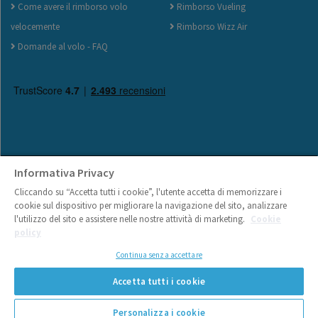
Come avere il rimborso volo
Rimborso Vueling
velocemente
Rimborso Wizz Air
Domande al volo - FAQ
Informativa Privacy
No Problem Flights S.r.l. - P.Iva 07750660727 - Via Roberto da Bari, 119 -
Cliccando su “Accetta tutti i cookie”, l'utente accetta di memorizzare i
70122 - Bari - Italy |
Informativa sull'uso dei cookies
cookie sul dispositivo per migliorare la navigazione del sito, analizzare
l'utilizzo del sito e assistere nelle nostre attività di marketing.
Cookie
policy
Continua senza accettare
Accetta tutti i cookie
CALCOLA SUBITO IL TUO INDENNIZZO
Personalizza i cookie