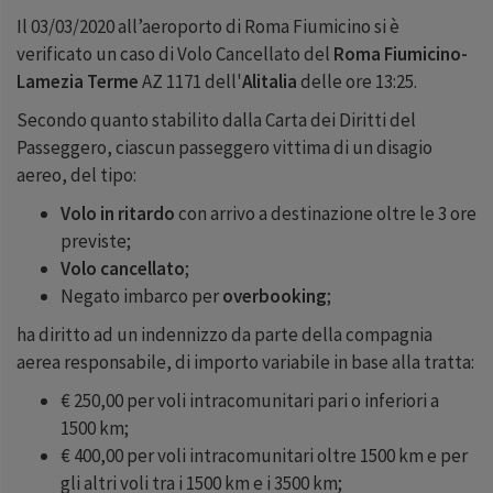
Il 03/03/2020 all’aeroporto di Roma Fiumicino si è
verificato un caso di Volo Cancellato del
Roma Fiumicino-
Lamezia Terme
AZ 1171 dell'
Alitalia
delle ore 13:25.
Secondo quanto stabilito dalla Carta dei Diritti del
Passeggero, ciascun passeggero vittima di un disagio
aereo, del tipo:
Volo in ritardo
con arrivo a destinazione oltre le 3 ore
previste;
Volo cancellato
;
Negato imbarco per
overbooking
;
ha diritto ad un indennizzo da parte della compagnia
aerea responsabile, di importo variabile in base alla tratta:
€ 250,00 per voli intracomunitari pari o inferiori a
1500 km;
€ 400,00 per voli intracomunitari oltre 1500 km e per
gli altri voli tra i 1500 km e i 3500 km;