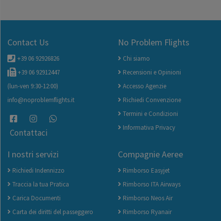
Contact Us
No Problem Flights
+39 06 92926826
Chi siamo
+39 06 92912447
Recensioni e Opinioni
(lun-ven 9:30-12:00)
Accesso Agenzie
info@noproblemflights.it
Richiedi Convenzione
Termini e Condizioni
Informativa Privacy
Contattaci
I nostri servizi
Compagnie Aeree
Richiedi Indennizzo
Rimborso Easyjet
Traccia la tua Pratica
Rimborso ITA Airways
Carica Documenti
Rimborso Neos Air
Carta dei diritti del passeggero
Rimborso Ryanair