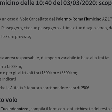
icino delle 10:40 del 03/03/2020: scopr
to un caso di Volo Cancellato del
Palermo-Roma Fiumicino
AZ 17
l Passeggero, ciascun passeggero vittima di un disagio aereo, de
 le 3 ore previste;
a aerea responsabile, di importo variabile in base alla tratta:
ori a 1500 km;
e per gli altri voli tra i 1500 km e i 3500 km;
 indicati.
e la Alitalia è tenuta a corrispondere sarà di 250€.
zo volo
il Tuo Indennizzo
, compila il form con i dati richiesti e del rest