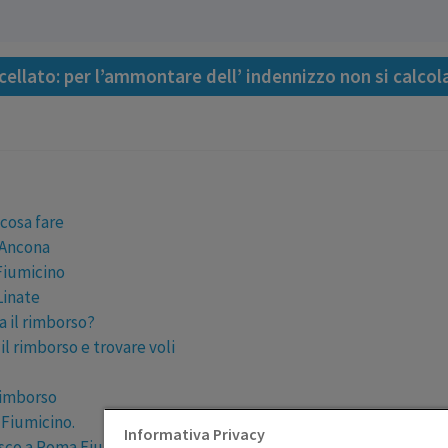
ellato: per l’ammontare dell’ indennizzo non si calcol
 cosa fare
 Ancona
Fiumicino
Linate
a il rimborso?
il rimborso e trovare voli
rimborso
 Fiumicino.
Informativa Privacy
isco a Roma Fiumicino