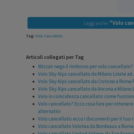
"Volo canc
Leggi anche:
Tag:
Volo Cancellato
Articoli collegati per Tag
Wizzair nega il rimborso per volo cancellato?
Volo Sky Alps cancellato da Milano Linate ad
Volo Sky Alps cancellato da Crotone a Roma 
Volo Sky Alps cancellato da Ancona a Milano 
Volo in coincidenza cancellato: come funzion
Volo cancellato? Ecco cosa fare per ottenere 
alternativi
Volo cancellato: ecco i documenti per il tuo 
Volo cancellato Volotea da Bordeaux a Roma
Volo cancellato United Airlines da San Franc