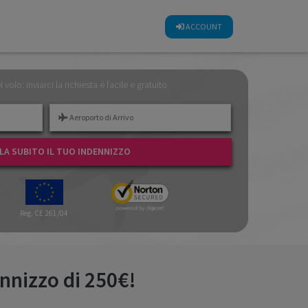
CALCOLA SUBITO IL TUO INDENNIZZO
ACCOUNT
el volo: inviarci la richiesta è facile e gratuito
A SUBITO IL TUO INDENNIZZO
Reg. CE 261/04
nnizzo di 250€!