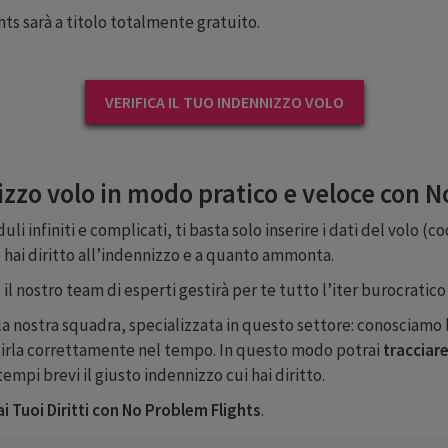
ts sarà a titolo totalmente gratuito.
VERIFICA IL TUO INDENNIZZO VOLO
nizzo volo in modo pratico e veloce con 
li infiniti e complicati, ti basta solo inserire i dati del volo (c
se hai diritto all’indennizzo e a quanto ammonta.
e il nostro team di esperti gestirà per te tutto l’iter burocrati
la nostra squadra, specializzata in questo settore: conosciamo be
tirla correttamente nel tempo. In questo modo potrai
tracciare
tempi brevi il giusto indennizzo cui hai diritto.
 ai Tuoi Diritti con No Problem Flights
.