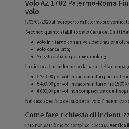
Volo AZ 1782 Palermo-Roma Fium
volo
Il 03/03/2020 all’aeroporto di Palermo si è verifica
Secondo quanto stabilito dalla Carta dei Diritti de
Volo in ritardo
con arrivo a destinazione oltre
Volo cancellato
;
Negato imbarco per
overbooking
;
ha diritto ad un indennizzo da parte della compagni
€ 250,00 per voli intracomunitari pari o inferi
€ 400,00 per voli intracomunitari oltre 1500 km 
€ 600,00 per voli non compresi tra quelli sopra
Nel caso specifico del suddetto volo l’indennizzo ch
Come fare richiesta di indenniz
Fare richiesta è molto semplice: clicca su
Verifica 