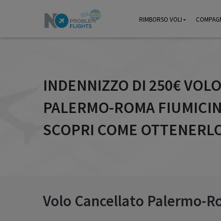
RIMBORSO VOLI
RIMBORSO VOLI
COMPAGN
COMPAGN
INDENNIZZO DI 250€ VOL
PALERMO-ROMA FIUMICINO
SCOPRI COME OTTENERL
Volo Cancellato Palermo-Ro