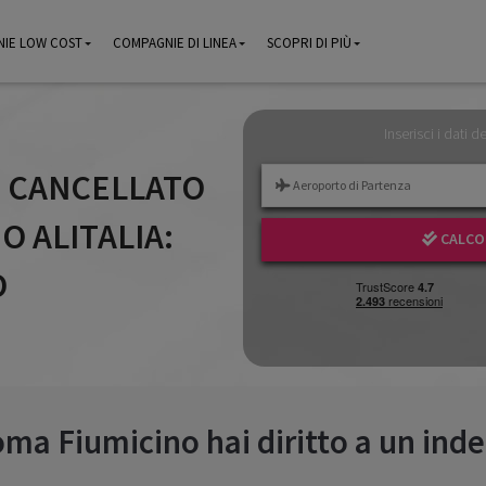
IE LOW COST
IE LOW COST
COMPAGNIE DI LINEA
COMPAGNIE DI LINEA
SCOPRI DI PIÙ
SCOPRI DI PIÙ
Inserisci i dati d
O CANCELLATO
 ALITALIA:
CALCOL
O
ma Fiumicino hai diritto a un inde