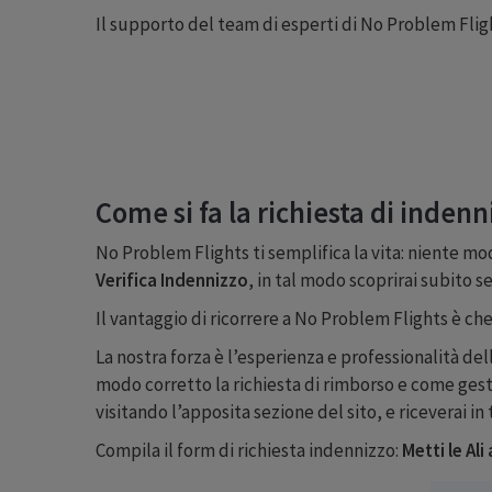
Il supporto del team di esperti di No Problem Fligh
Come si fa la richiesta di inden
No Problem Flights ti semplifica la vita: niente modu
Verifica Indennizzo
, in tal modo scoprirai subito 
Il vantaggio di ricorrere a No Problem Flights è ch
La nostra forza è l’esperienza e professionalità del
modo corretto la richiesta di rimborso e come ges
visitando l’apposita sezione del sito, e riceverai in 
Compila il form di richiesta indennizzo:
Metti le Ali