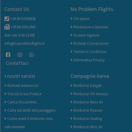
Contact Us
No Problem Flights
+39 06 92926826
Chi siamo
+39 06 92912447
Recensioni e Opinioni
(lun-ven 9:30-12:00)
Accesso Agenzie
info@noproblemflights.it
Richiedi Convenzione
Termini e Condizioni
Informativa Privacy
Contattaci
I nostri servizi
Compagnie Aeree
Richiedi Indennizzo
Rimborso Easyjet
Traccia la tua Pratica
Rimborso ITA Airways
Carica Documenti
Rimborso Neos Air
Carta dei diritti del passeggero
Rimborso Ryanair
Come avere il rimborso volo
Rimborso Vueling
velocemente
Rimborso Wizz Air