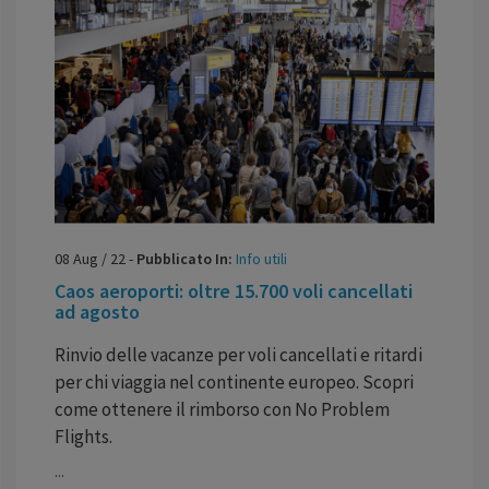
08
Aug
/
22
-
Pubblicato In:
Info utili
Caos aeroporti: oltre 15.700 voli cancellati
ad agosto
Rinvio delle vacanze per voli cancellati e ritardi
per chi viaggia nel continente europeo. Scopri
come ottenere il rimborso con No Problem
Flights.
...