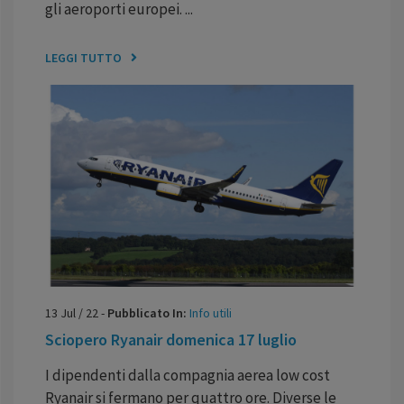
gli aeroporti europei. ...
LEGGI TUTTO
13
Jul
/
22
-
Pubblicato In:
Info utili
Sciopero Ryanair domenica 17 luglio
I dipendenti dalla compagnia aerea low cost
Ryanair si fermano per quattro ore. Diverse le