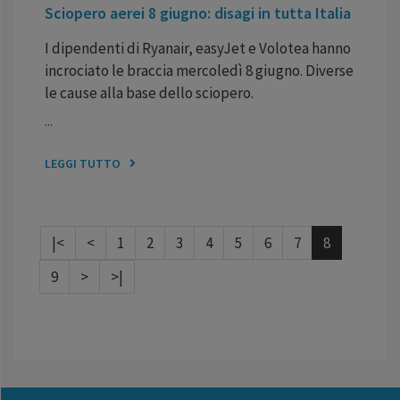
Sciopero aerei 8 giugno: disagi in tutta Italia
I dipendenti di Ryanair, easyJet e Volotea hanno
incrociato le braccia mercoledì 8 giugno. Diverse
le cause alla base dello sciopero.
...
LEGGI TUTTO
|<
<
1
2
3
4
5
6
7
8
9
>
>|