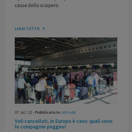
cause dello sciopero.
...
LEGGI TUTTO
07
Jul
/
22
-
Pubblicato In:
Info utili
Voli cancellati, in Europa è caos: quali sono
le compagnie peggiori