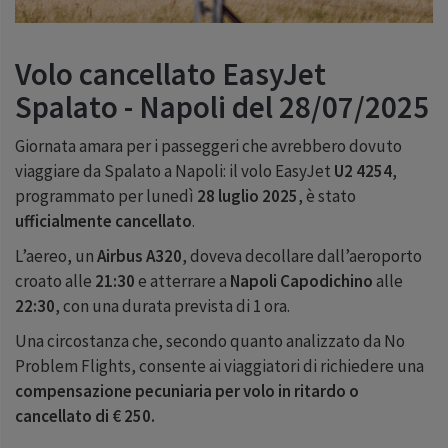
Volo cancellato EasyJet
Spalato - Napoli del 28/07/2025
Giornata amara per i passeggeri che avrebbero dovuto
viaggiare da Spalato a Napoli: il volo EasyJet
U2 4254
,
programmato per lunedì
28 luglio 2025
, è stato
ufficialmente cancellato
.
L’aereo, un
Airbus A320
, doveva decollare dall’aeroporto
croato alle
21:30
e atterrare a
Napoli Capodichino
alle
22:30
, con una durata prevista di 1 ora.
Una circostanza che, secondo quanto analizzato da No
Problem Flights, consente ai viaggiatori di richiedere una
compensazione pecuniaria per volo in ritardo o
cancellato di € 250.