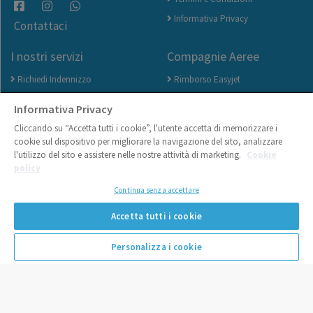
Informativa Privacy
Contattaci
I nostri servizi
Compagnie Aeree
Richiedi Indennizzo
Rimborso Easyjet
Traccia la tua Pratica
Rimborso ITA Airways
Informativa Privacy
Carica Documenti
Rimborso Neos Air
Cliccando su “Accetta tutti i cookie”, l'utente accetta di memorizzare i
Carta dei diritti del passeggero
Rimborso Ryanair
cookie sul dispositivo per migliorare la navigazione del sito, analizzare
l'utilizzo del sito e assistere nelle nostre attività di marketing.
Cookie
Come avere il rimborso volo
Rimborso Vueling
policy
velocemente
Rimborso Wizz Air
Continua senza accettare
Domande al volo - FAQ
Accetta tutti i cookie
Personalizza i cookie