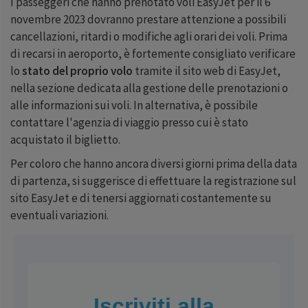
I passeggeri che hanno prenotato voli EasyJet per il 6
novembre 2023 dovranno prestare attenzione a possibili
cancellazioni, ritardi o modifiche agli orari dei voli. Prima
di recarsi in aeroporto, è fortemente consigliato verificare
lo
stato del proprio volo
tramite il sito web di EasyJet,
nella sezione dedicata alla gestione delle prenotazioni o
alle informazioni sui voli. In alternativa, è possibile
contattare l'agenzia di viaggio presso cui è stato
acquistato il biglietto.
Per coloro che hanno ancora diversi giorni prima della data
di partenza, si suggerisce di effettuare la registrazione sul
sito EasyJet e di tenersi aggiornati costantemente su
eventuali variazioni.