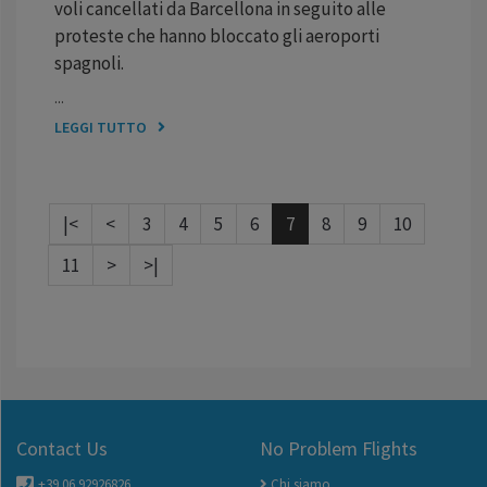
voli cancellati da Barcellona in seguito alle
proteste che hanno bloccato gli aeroporti
spagnoli.
...
LEGGI TUTTO
|<
<
3
4
5
6
7
8
9
10
11
>
>|
Contact Us
No Problem Flights
+39 06 92926826
Chi siamo