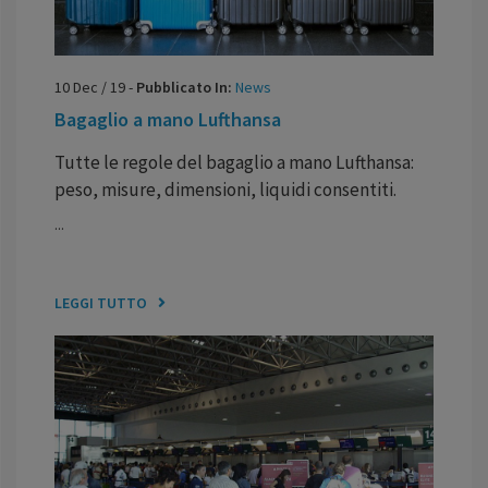
10
Dec
/
19
-
Pubblicato In:
News
Bagaglio a mano Lufthansa
Tutte le regole del bagaglio a mano Lufthansa:
peso, misure, dimensioni, liquidi consentiti.
...
LEGGI TUTTO