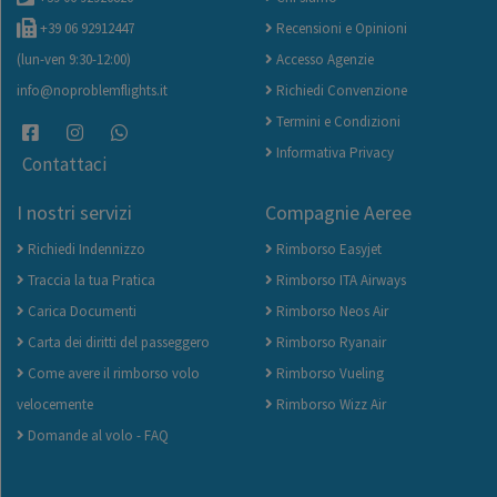
+39 06 92912447
Recensioni e Opinioni
(lun-ven 9:30-12:00)
Accesso Agenzie
info@noproblemflights.it
Richiedi Convenzione
Termini e Condizioni
Informativa Privacy
Contattaci
I nostri servizi
Compagnie Aeree
Richiedi Indennizzo
Rimborso Easyjet
Traccia la tua Pratica
Rimborso ITA Airways
Carica Documenti
Rimborso Neos Air
Carta dei diritti del passeggero
Rimborso Ryanair
Come avere il rimborso volo
Rimborso Vueling
velocemente
Rimborso Wizz Air
Domande al volo - FAQ