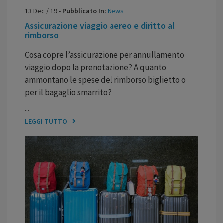
13
Dec
/
19
-
Pubblicato In:
News
Assicurazione viaggio aereo e diritto al
rimborso
Cosa copre l’assicurazione per annullamento
viaggio dopo la prenotazione? A quanto
ammontano le spese del rimborso biglietto o
per il bagaglio smarrito?
...
LEGGI TUTTO