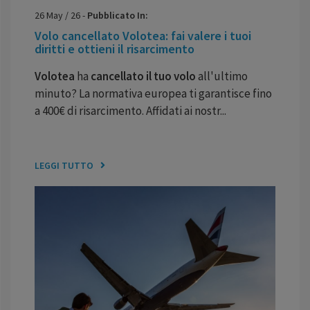
26
May
/
26
-
Pubblicato In:
Volo cancellato Volotea: fai valere i tuoi
diritti e ottieni il risarcimento
Volotea
ha
cancellato il tuo volo
all'ultimo
minuto? La normativa europea ti garantisce fino
a 400€ di risarcimento. Affidati ai nostr...
LEGGI TUTTO