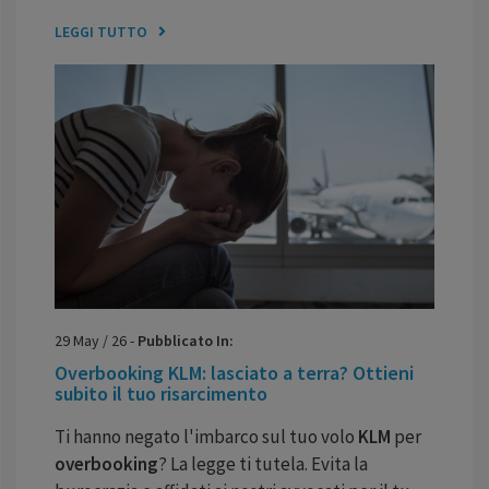
LEGGI TUTTO
29
May
/
26
-
Pubblicato In:
Overbooking KLM: lasciato a terra? Ottieni
subito il tuo risarcimento
Ti hanno negato l'imbarco sul tuo volo
KLM
per
overbooking
? La legge ti tutela. Evita la