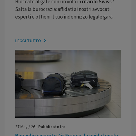
Bloccato al gate con un volo in
ritardo
Swiss
?
Salta la burocrazia: affidati ai nostri avvocati
esperti e ottieni il tuo indennizzo legale gara...
LEGGI TUTTO
27
May
/
26
-
Pubblicato In:
Bagaglio smarrito Air France: la guida legale