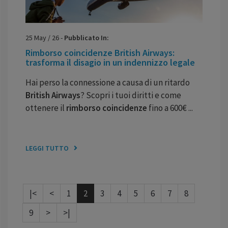
25
May
/
26
-
Pubblicato In:
Rimborso coincidenze British Airways:
trasforma il disagio in un indennizzo legale
Hai perso la connessione a causa di un ritardo
British Airways
? Scopri i tuoi diritti e come
ottenere il
rimborso coincidenze
fino a 600€ ...
LEGGI TUTTO
|<
<
1
2
3
4
5
6
7
8
9
>
>|