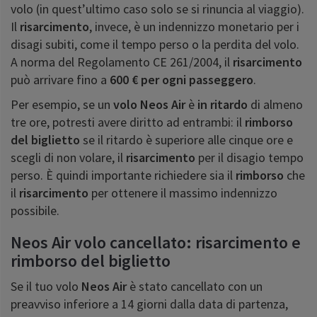
volo (in quest’ultimo caso solo se si rinuncia al viaggio).
Il
risarcimento
, invece, è un indennizzo monetario per i
disagi subiti, come il tempo perso o la perdita del volo.
A norma del Regolamento CE 261/2004, il
risarcimento
può arrivare fino a
600 € per ogni passeggero
.
Per esempio, se un
volo
Neos Air
è
in ritardo
di almeno
tre ore, potresti avere diritto ad entrambi: il
rimborso
del biglietto
se il ritardo è superiore alle cinque ore e
scegli di non volare, il
risarcimento
per il disagio tempo
perso. È quindi importante richiedere sia il
rimborso
che
il
risarcimento
per ottenere il massimo indennizzo
possibile.
Neos Air volo cancellato: risarcimento e
rimborso del biglietto
Se il tuo volo
Neos Air
è stato cancellato con un
preavviso inferiore a 14 giorni dalla data di partenza,