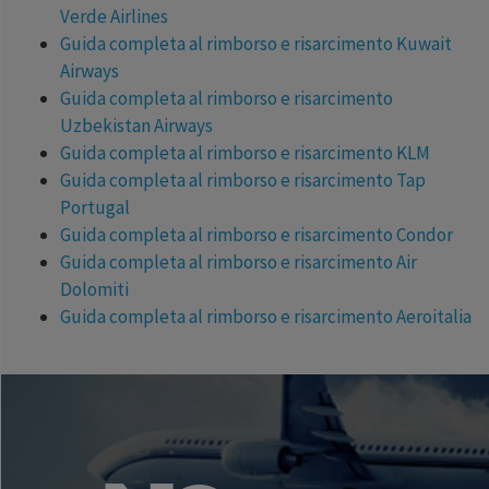
Verde Airlines
Guida completa al rimborso e risarcimento Kuwait
Airways
Guida completa al rimborso e risarcimento
Uzbekistan Airways
Guida completa al rimborso e risarcimento KLM
Guida completa al rimborso e risarcimento Tap
Portugal
Guida completa al rimborso e risarcimento Condor
Guida completa al rimborso e risarcimento Air
Dolomiti
Guida completa al rimborso e risarcimento Aeroitalia