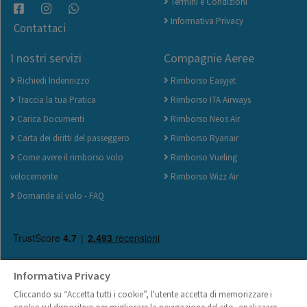
Termini e Condizioni
Informativa Privacy
Contattaci
I nostri servizi
Compagnie Aeree
Richiedi Indennizzo
Rimborso Easyjet
Traccia la tua Pratica
Rimborso ITA Airways
Carica Documenti
Rimborso Neos Air
Carta dei diritti del passeggero
Rimborso Ryanair
Come avere il rimborso volo
Rimborso Vueling
velocemente
Rimborso Wizz Air
Domande al volo - FAQ
Informativa Privacy
Cliccando su “Accetta tutti i cookie”, l'utente accetta di memorizzare i