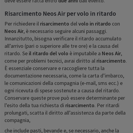
deve essere fatta entro
due anni
dall’evento.
Risarcimento Neos Air per volo in ritardo
Per richiedere il
risarcimento
del
volo in ritardo
con
Neos Air
, è necessario seguire alcuni passaggi.
Innanzitutto, bisogna verificare il ritardo accumulato
all’arrivo (pari o superiore alle tre ore) e la causa del
ritardo. Se
il ritardo del volo
è imputabile a
Neos Air
,
come per problemi tecnici, avrai diritto al
risarcimento
.
È essenziale conservare e raccogliere tutta la
documentazione necessaria, come la carta d’imbarco,
le comunicazioni della compagnia (e-mail, sms ecc.) e
ogni ricevuta di spese sostenute a causa del ritardo.
Conservare queste prove può essere determinante per
l’esito della tua richiesta di
risarcimento
. Per ritardi
prolungati, scatta il diritto all’assistenza da parte della
compagnia,
che include pasti, bevande e, se necessario, anche la