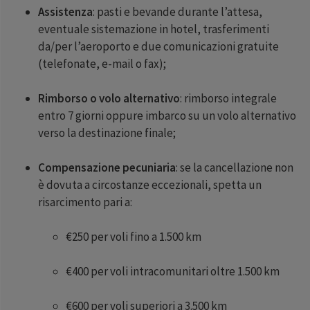
Assistenza
: pasti e bevande durante l’attesa,
eventuale sistemazione in hotel, trasferimenti
da/per l’aeroporto e due comunicazioni gratuite
(telefonate, e-mail o fax);
Rimborso o volo alternativo
: rimborso integrale
entro 7 giorni oppure imbarco su un volo alternativo
verso la destinazione finale;
Compensazione pecuniaria
: se la cancellazione non
è dovuta a circostanze eccezionali, spetta un
risarcimento pari a:
€250 per voli fino a 1.500 km
€400 per voli intracomunitari oltre 1.500 km
€600 per voli superiori a 3.500 km