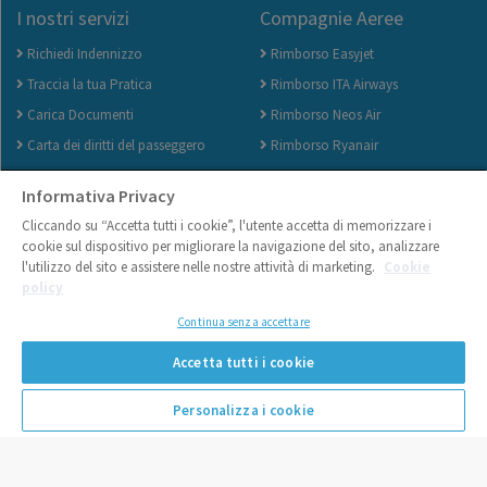
I nostri servizi
Compagnie Aeree
Richiedi Indennizzo
Rimborso Easyjet
Traccia la tua Pratica
Rimborso ITA Airways
Carica Documenti
Rimborso Neos Air
Carta dei diritti del passeggero
Rimborso Ryanair
Come avere il rimborso volo
Rimborso Vueling
Informativa Privacy
velocemente
Rimborso Wizz Air
Cliccando su “Accetta tutti i cookie”, l'utente accetta di memorizzare i
Domande al volo - FAQ
cookie sul dispositivo per migliorare la navigazione del sito, analizzare
l'utilizzo del sito e assistere nelle nostre attività di marketing.
Cookie
policy
Continua senza accettare
Accetta tutti i cookie
Personalizza i cookie
No Problem Flights S.r.l. - P.Iva 07750660727 - Via Roberto da Bari, 119 -
70122 - Bari - Italy |
Informativa sull'uso dei cookies