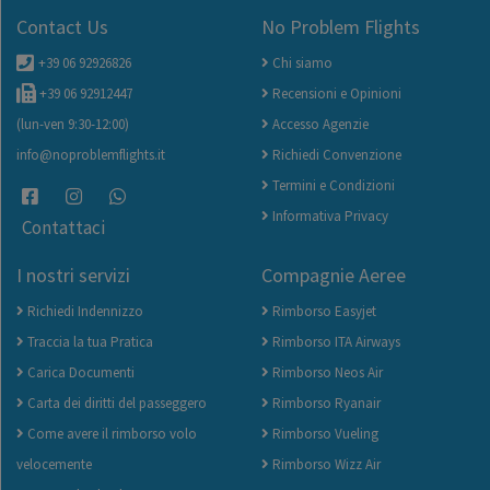
Contact Us
No Problem Flights
+39 06 92926826
Chi siamo
+39 06 92912447
Recensioni e Opinioni
(lun-ven 9:30-12:00)
Accesso Agenzie
info@noproblemflights.it
Richiedi Convenzione
Termini e Condizioni
Informativa Privacy
Contattaci
I nostri servizi
Compagnie Aeree
Richiedi Indennizzo
Rimborso Easyjet
Traccia la tua Pratica
Rimborso ITA Airways
Carica Documenti
Rimborso Neos Air
Carta dei diritti del passeggero
Rimborso Ryanair
Come avere il rimborso volo
Rimborso Vueling
velocemente
Rimborso Wizz Air