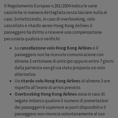
Il Regolamento Europeo n.261/2004 indica le varie
casistiche in maniera dettagliata senza lasciare nulla al
caso. Sintetizzando, in caso di overbooking, volo
cancellato e ritardo aereo Hong Kong Airlines il
passeggero ha diritto a ricevere una compensazione
pecuniaria qualora si verifichi:
La
cancellazione volo Hong Kong Airlines
e il
passeggero non ha ricevuto comunicazione con
almeno 2 settimane di anticipo oppure entro 7 giorni
dalla partenza non gli sia stato proposto un volo
alternativo.
Un
ritardo volo Hong Kong Airlines
di almeno 3 ore
rispetto all’orario di arrivo previsto.
Overbooking Hong Kong Airlines
ossia in caso di
negato imbarco qualora il numero di prenotazioni
dei passeggeri è superiore ai posti disponibili e il
passeggero non rinuncia volontariamente al suo