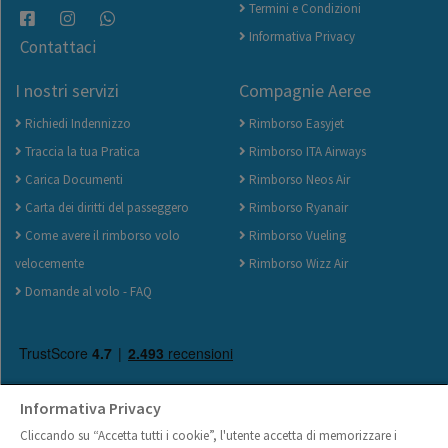
Termini e Condizioni
Informativa Privacy
Contattaci
I nostri servizi
Compagnie Aeree
Richiedi Indennizzo
Rimborso Easyjet
Traccia la tua Pratica
Rimborso ITA Airways
Carica Documenti
Rimborso Neos Air
Carta dei diritti del passeggero
Rimborso Ryanair
Come avere il rimborso volo
Rimborso Vueling
velocemente
Rimborso Wizz Air
Domande al volo - FAQ
Informativa Privacy
Cliccando su “Accetta tutti i cookie”, l'utente accetta di memorizzare i