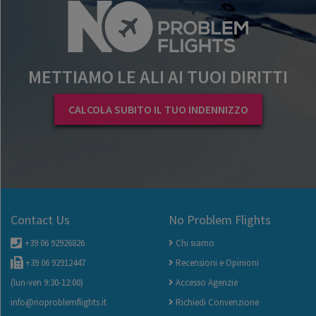
METTIAMO LE ALI AI TUOI DIRITTI
CALCOLA SUBITO IL TUO INDENNIZZO
Contact Us
No Problem Flights
+39 06 92926826
Chi siamo
+39 06 92912447
Recensioni e Opinioni
(lun-ven 9:30-12:00)
Accesso Agenzie
info@noproblemflights.it
Richiedi Convenzione