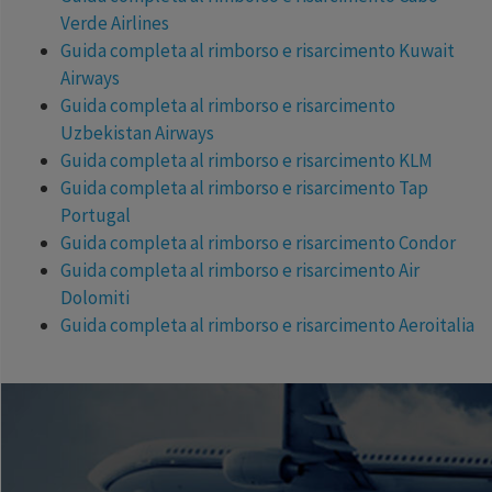
Verde Airlines
Guida completa al rimborso e risarcimento Kuwait
Airways
Guida completa al rimborso e risarcimento
Uzbekistan Airways
Guida completa al rimborso e risarcimento KLM
Guida completa al rimborso e risarcimento Tap
Portugal
Guida completa al rimborso e risarcimento Condor
Guida completa al rimborso e risarcimento Air
Dolomiti
Guida completa al rimborso e risarcimento Aeroitalia