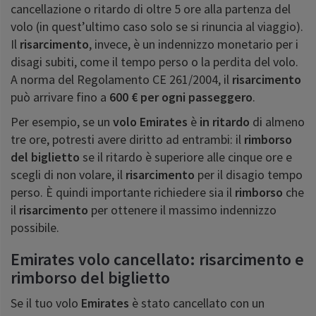
cancellazione o ritardo di oltre 5 ore alla partenza del
volo (in quest’ultimo caso solo se si rinuncia al viaggio).
Il
risarcimento
, invece, è un indennizzo monetario per i
disagi subiti, come il tempo perso o la perdita del volo.
A norma del Regolamento CE 261/2004, il
risarcimento
può arrivare fino a
600 € per ogni passeggero
.
Per esempio, se un
volo
Emirates
è
in ritardo
di almeno
tre ore, potresti avere diritto ad entrambi: il
rimborso
del biglietto
se il ritardo è superiore alle cinque ore e
scegli di non volare, il
risarcimento
per il disagio tempo
perso. È quindi importante richiedere sia il
rimborso
che
il
risarcimento
per ottenere il massimo indennizzo
possibile.
Emirates volo cancellato: risarcimento e
rimborso del biglietto
Se il tuo volo
Emirates
è stato cancellato con un