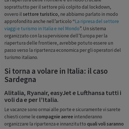
soprattutto per il settore più colpito dal lockdown,
ovvero il
settore turistico
, ne abbiamo parlato in modo
approfondito anche nell’articolo
“
La ripresa del settore
viaggi e turismo in Italia e nel Mondo
”. Un sistema
organizzato con la supervisione dell’Europa per la
riapertura delle frontiere, avrebbe potuto essere un
passo verso la ripartenza economica per gli operatori del
turismo italiano.
Si torna a volare in Italia: il caso
Sardegna
Alitalia, Ryanair, easyJet e Lufthansa tutti i
voli da e per l’Italia.
Le vacanze sono ormai alle porte e sicuramente vi sarete
chiesti come le
compagnie aeree
intenderanno
organizzare la ripartenza e innanzitutto
quali voli saranno