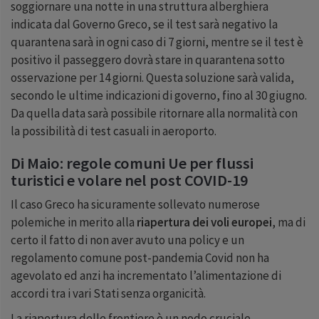
soggiornare una notte in una struttura alberghiera
indicata dal Governo Greco, se il test sarà negativo la
quarantena sarà in ogni caso di
7
giorni, mentre se il test è
positivo il passeggero dovrà stare in quarantena sotto
osservazione per
14
giorni. Questa soluzione sarà valida,
secondo le ultime indicazioni di governo, fino al
30
giugno.
Da quella data sarà possibile ritornare alla normalità con
la possibilità di test casuali in aeroporto.
Di Maio: regole comuni Ue per flussi
turistici e volare nel post COVID-19
Il caso Greco ha sicuramente sollevato numerose
polemiche in merito alla
riapertura dei voli europei
, ma di
certo il fatto di non aver avuto una policy e un
regolamento comune post-pandemia Covid non ha
agevolato ed anzi ha incrementato l’alimentazione di
accordi tra i vari Stati senza organicità.
La riapertura delle frontiere è un nodo cruciale