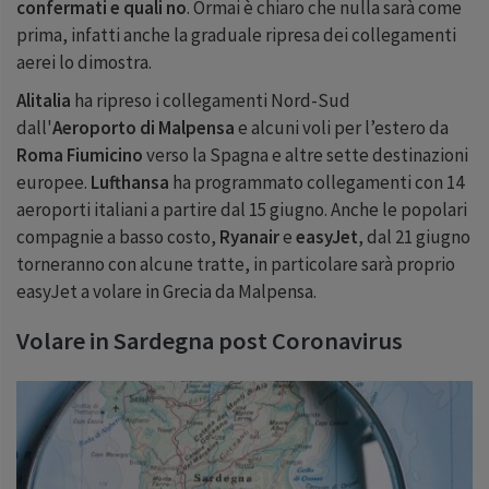
confermati e quali no
. Ormai è chiaro che nulla sarà come
prima, infatti anche la graduale ripresa dei collegamenti
aerei lo dimostra.
Alitalia
ha ripreso i collegamenti Nord-Sud
dall'
Aeroporto di Malpensa
e alcuni voli per l’estero da
Roma Fiumicino
verso la Spagna e altre sette destinazioni
europee.
Lufthansa
ha programmato collegamenti con
14
aeroporti italiani a partire dal
15
giugno. Anche le popolari
compagnie a basso costo,
Ryanair
e
easyJet
, dal
21
giugno
torneranno con alcune tratte, in particolare sarà proprio
easyJet a volare in Grecia da Malpensa.
Volare in Sardegna post Coronavirus