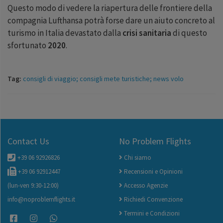
Questo modo di vedere la riapertura delle frontiere della
compagnia Lufthansa potrà forse dare un aiuto concreto al
turismo in Italia devastato dalla
crisi sanitaria
di questo
sfortunato
2020
.
Tag:
consigli di viaggio; consigli mete turistiche; news volo
Contact Us
No Problem Flights
+39 06 92926826
Chi siamo
+39 06 92912447
Recensioni e Opinioni
(lun-ven 9:30-12:00)
Accesso Agenzie
info@noproblemflights.it
Richiedi Convenzione
Termini e Condizioni