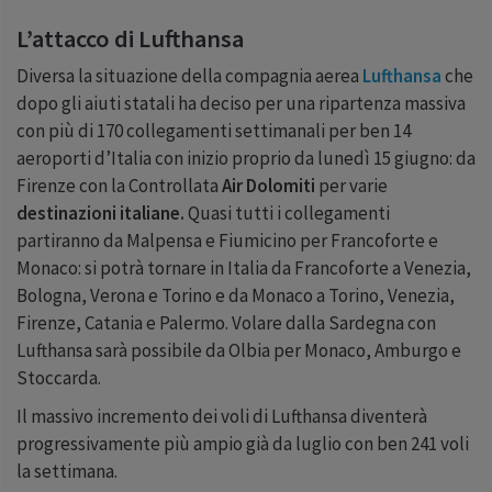
L’attacco di Lufthansa
Diversa la situazione della compagnia aerea
Lufthansa
che
dopo gli aiuti statali ha deciso per una ripartenza massiva
con più di
170
collegamenti settimanali per ben
14
aeroporti d’Italia con inizio proprio da lunedì
15
giugno: da
Firenze con la Controllata
Air Dolomiti
per varie
destinazioni italiane.
Quasi tutti i collegamenti
partiranno da Malpensa e Fiumicino per Francoforte e
Monaco: si potrà tornare in Italia da Francoforte a Venezia,
Bologna, Verona e Torino e da Monaco a Torino, Venezia,
Firenze, Catania e Palermo. Volare dalla Sardegna con
Lufthansa sarà possibile da Olbia per Monaco, Amburgo e
Stoccarda.
Il massivo incremento dei voli di Lufthansa diventerà
progressivamente più ampio già da luglio con ben
241
voli
la settimana.