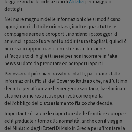
leggere anche le indicazioni di
Alitalia
per maggiori
dettagli.
Nel
mare magnum
delle informazioni che si modificano
ogni giorno è difficile orientarsi, inoltre quasi tutte le
compagnie aeree e aeroporti, inondano i passeggeri di
annunci, spesso fuorvianti o addirittura sbagliati, quindi è
necessario approcciarsi con estrema attenzione
all’acquisto di biglietti aerei per non incorrere in
fake
news
su date da prenotare ed aeroporti aperti.
Per essere il più chiari possibile infatti, partiremo dalle
informazioni ufficiali del
Governo Italiano
che, nell’ultimo
decreto per affrontare l’emergenza sanitaria, ha eliminato
alcune norme restrittive per i voli come quella
dell’obbligo del
distanziamento fisico
che decade.
Importante è capire le riaperture delle frontiere europee
ed il graduale ritorno alla normalità, anche con il viaggio
del Ministro degli Esteri Di Maio in Grecia per affrontare la