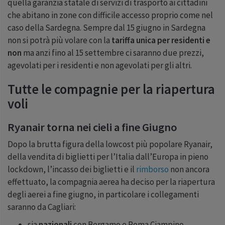
quella garanzia statale di servizi di trasporto ai cittadini
che abitano in zone con difficile accesso proprio come nel
caso della Sardegna. Sempre dal
15
giugno in Sardegna
non si potrà più volare con la
tariffa unica per residenti e
non
ma anzi fino al
15
settembre ci saranno due prezzi,
agevolati per i residenti e non agevolati per gli altri.
Tutte le compagnie per la riapertura
voli
Ryanair torna nei cieli a fine Giugno
Dopo la brutta figura della lowcost più popolare Ryanair,
della vendita di biglietti per l’Italia dall’Europa in pieno
lockdown, l’incasso dei biglietti e il
rimborso
non ancora
effettuato, la compagnia aerea ha deciso per la riapertura
degli aerei a fine giugno, in particolare i collegamenti
saranno da Cagliari:
sia
nazionali
con Bergamo e Roma Ciampino,