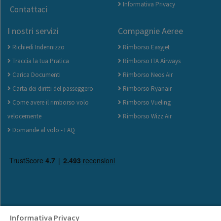
Informativa Privacy
Contattaci
I nostri servizi
Compagnie Aeree
Richiedi Indennizzo
Rimborso Easyjet
Traccia la tua Pratica
Rimborso ITA Airways
Carica Documenti
Rimborso Neos Air
Carta dei diritti del passeggero
Rimborso Ryanair
Come avere il rimborso volo
Rimborso Vueling
velocemente
Rimborso Wizz Air
Domande al volo - FAQ
Informativa Privacy