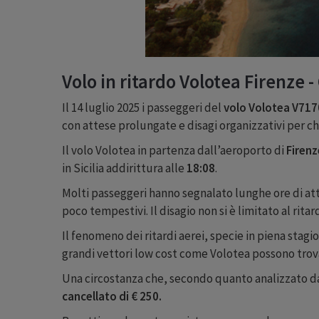
Volo in ritardo Volotea Firenze 
Il 14 luglio 2025 i passeggeri del
volo Volotea V717
con attese prolungate e disagi organizzativi per 
Il volo Volotea in partenza dall’aeroporto di
Firen
in Sicilia addirittura alle
18:08
.
Molti passeggeri hanno segnalato lunghe ore di at
poco tempestivi. Il disagio non si è limitato al rita
Il fenomeno dei ritardi aerei, specie in piena sta
grandi vettori low cost come Volotea possono trovar
Una circostanza che, secondo quanto analizzato da
cancellato di € 250.