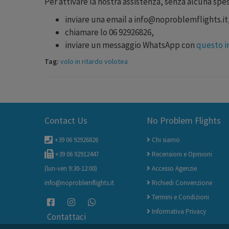
Per attivare la nostra assistenza, senza alcuna spe
inviare una email a info@noproblemflights.it
chiamare lo 06 92926826,
inviare un messaggio WhatsApp con
questo i
Tag:
volo in ritardo volotea
Contact Us
No Problem Flights
+39 06 92926826
Chi siamo
+39 06 92912447
Recensioni e Opinioni
(lun-ven 9:30-12:00)
Accesso Agenzie
info@noproblemflights.it
Richiedi Convenzione
Termini e Condizioni
Informativa Privacy
Contattaci