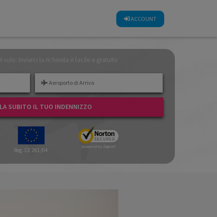
CALCOLA SUBITO IL TUO INDENNIZZO
ACCOUNT
el volo: inviarci la richiesta è facile e gratuito
A SUBITO IL TUO INDENNIZZO
Reg. CE 261/04