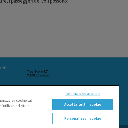
ure, i passeggeri dei voli possono:
ree
ways
r
Continua senza accettare
morizzare i cookie sul
Accetta tutti i cookie
l'utilizzo del sito e
Personalizza i cookie