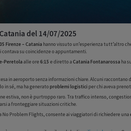
- Catania del 14/07/2025
05 Firenze – Catania
hanno vissuto un’esperienza tutt’altro che 
chi contava su coincidenze o appuntamenti.
ze-Peretola
alle ore
6:15
e diretto a
Catania Fontanarossa
ha s
tesa in aeroporto senza informazioni chiare. Alcuni raccontan
rdo in sé, ma ha generato
problemi logistici
per chi aveva prenot
gione estiva, non è purtroppo raro. Tra traffico intenso, conges
si a fronteggiare situazioni critiche.
 No Problem Flights, consente ai viaggiatori di richiedere una