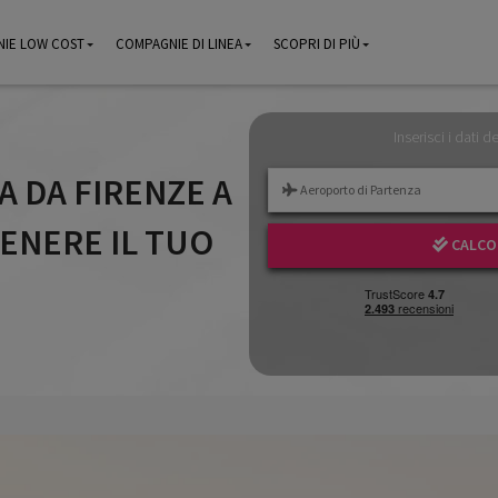
IE LOW COST
IE LOW COST
COMPAGNIE DI LINEA
COMPAGNIE DI LINEA
SCOPRI DI PIÙ
SCOPRI DI PIÙ
Inserisci i dati d
A DA FIRENZE A
ENERE IL TUO
CALCOL