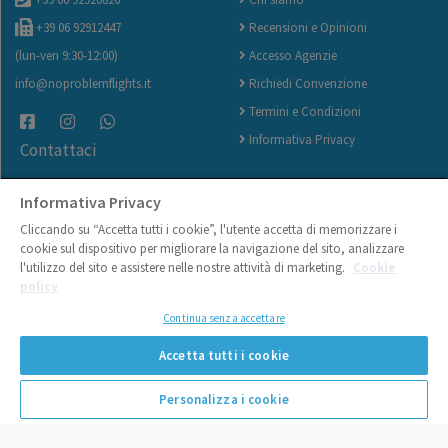
+39 06 92912447
Recensioni e Opinioni
(lun-ven 9:30-12:00)
Accesso Agenzie
info@noproblemflights.it
Richiedi Convenzione
Termini e Condizioni
Informativa Privacy
Contattaci
I nostri servizi
Compagnie Aeree
Informativa Privacy
Richiedi Indennizzo
Rimborso Easyjet
Cliccando su “Accetta tutti i cookie”, l'utente accetta di memorizzare i
cookie sul dispositivo per migliorare la navigazione del sito, analizzare
Traccia la tua Pratica
Rimborso ITA Airways
l'utilizzo del sito e assistere nelle nostre attività di marketing.
Cookie
Carica Documenti
Rimborso Neos Air
policy
Carta dei diritti del passeggero
Rimborso Ryanair
Continua senza accettare
Come avere il rimborso volo
Rimborso Vueling
Accetta tutti i cookie
velocemente
Rimborso Wizz Air
Domande al volo - FAQ
Personalizza i cookie