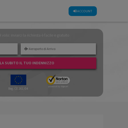
CALCOLA SUBITO IL TUO INDENNIZZO
ACCOUNT
el volo: inviarci la richiesta è facile e gratuito
A SUBITO IL TUO INDENNIZZO
Reg. CE 261/04