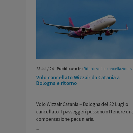
23
Jul
/
24
-
Pubblicato In:
Ritardi voli e cancellazioni v
Volo cancellato Wizzair da Catania a
Bologna e ritorno
Volo Wizzair Catania – Bologna
del 22 Luglio
cancellato. I passeggeri possono ottenere un
compensazione pecuniaria.
...