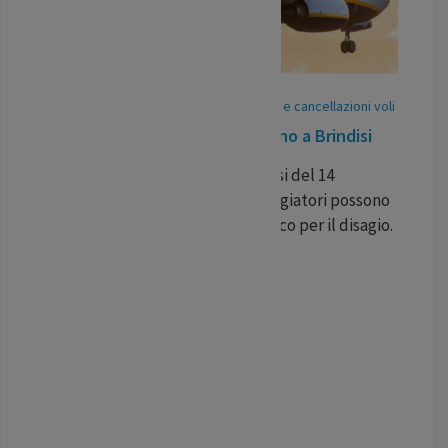
07
May
/
25
-
Pubblicato In:
Ritardi voli e cancellazioni voli
Volo in ritardo Ryanair da Torino a Brindisi
Il volo Ryanair da Torino a Brindisi del 14
aprile ha subito un ritardo. I viaggiatori possono
richiedere un rimborso economico per il disagio.
...
LEGGI TUTTO
1
2
>
>|