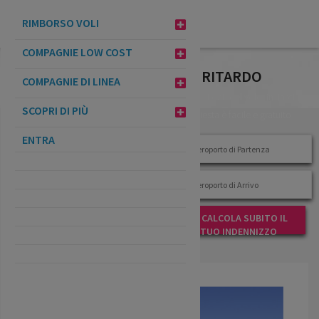
VERIFICA
RIMBORSO VOLI
INDENNIZZO
COMPAGNIE LOW COST
FILTRA POST PER TAG: VOLO RITARDO
COMPAGNIE DI LINEA
RYANAIR
Inserisci i dati del volo: inviarci la
SCOPRI DI PIÙ
richiesta è facile e gratuito
ENTRA
CALCOLA SUBITO IL
TUO INDENNIZZO