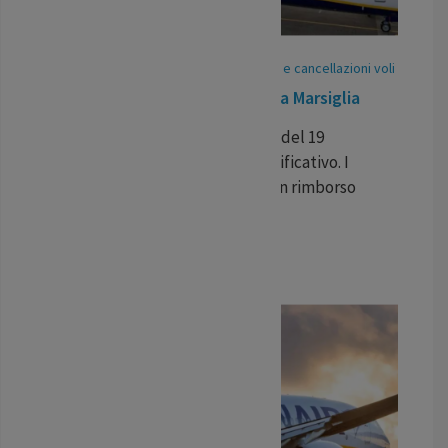
21
May
/
25
-
Pubblicato In:
Ritardi voli e cancellazioni voli
Volo in ritardo Ryanair da Fez a Marsiglia
Il volo Ryanair da Fez a Marsiglia del 19
maggio ha subito un ritardo significativo. I
viaggiatori possono richiedere un rimborso
economico per il disagio.
...
LEGGI TUTTO