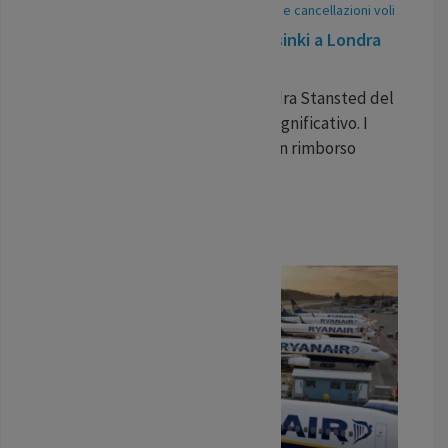
21
May
/
25
-
Pubblicato In:
Ritardi voli e cancellazioni voli
Volo in ritardo Ryanair da Helsinki a Londra
Stansted
Il volo Ryanair da Helsinki a Londra Stansted del
17 maggio ha subito un ritardo significativo. I
viaggiatori possono richiedere un rimborso
economico per il disagio.
...
LEGGI TUTTO