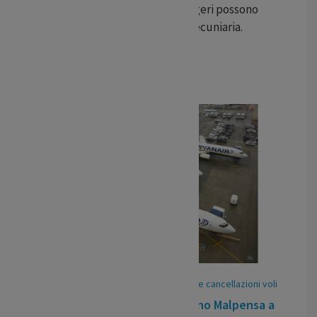
Dublino del 18 maggio. I passeggeri possono
ottenere una compensazione pecuniaria.
...
LEGGI TUTTO
11
Jun
/
25
-
Pubblicato In:
Ritardi voli e cancellazioni voli
Volo in ritardo Ryanair da Milano Malpensa a