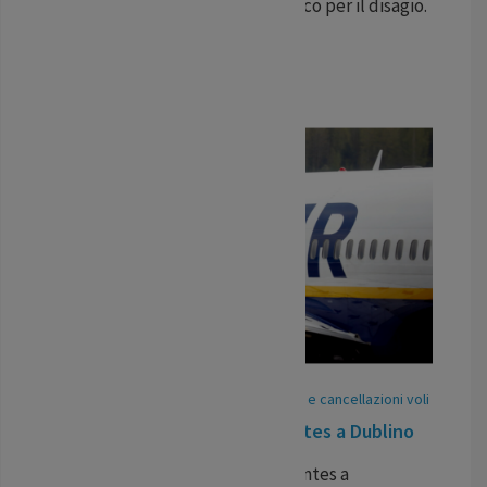
richiedere un rimborso economico per il disagio.
...
LEGGI TUTTO
21
May
/
25
-
Pubblicato In:
Ritardi voli e cancellazioni voli
Volo in ritardo Ryanair da Nantes a Dublino
Ritardo per il volo Ryanair da Nantes a