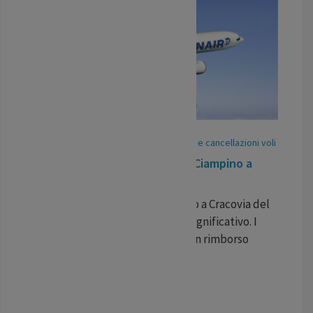
26
May
/
25
-
Pubblicato In:
Ritardi voli e cancellazioni voli
Volo ritardo Ryanair da Roma Ciampino a
Cracovia
Il volo Ryanair da Roma Ciampino a Cracovia del
22 maggio ha subito un ritardo significativo. I
viaggiatori possono richiedere un rimborso
economico per il disagio.
...
LEGGI TUTTO