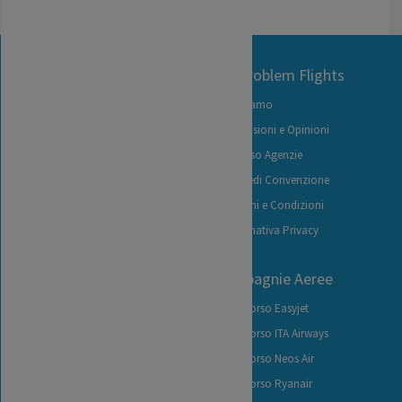
Contact Us
No Problem Flights
+39 06 92926826
Chi siamo
+39 06 92912447
Recensioni e Opinioni
(lun-ven 9:30-12:00)
Accesso Agenzie
info@noproblemflights.it
Richiedi Convenzione
Termini e Condizioni
Informativa Privacy
Contattaci
I nostri servizi
Compagnie Aeree
Richiedi Indennizzo
Rimborso Easyjet
Traccia la tua Pratica
Rimborso ITA Airways
Carica Documenti
Rimborso Neos Air
Carta dei diritti del passeggero
Rimborso Ryanair