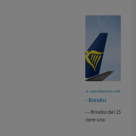
LEGGI TUTTO
07
May
/
25
-
Pubblicato In:
Ritardi voli e cancellazioni voli
Volo in ritardo Ryanair Torino – Brindisi
Ritardo per il volo Ryanair Torino – Brindisi del 15
aprile. I passeggeri possono ottenere una
compensazione pecuniaria.