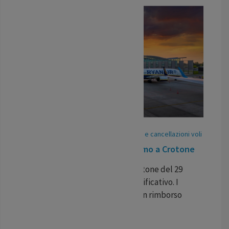
30
May
/
25
-
Pubblicato In:
Ritardi voli e cancellazioni voli
Volo ritardo Ryanair da Bergamo a Crotone
Il volo Ryanair da Bergamo a Crotone del 29
maggio ha subito un ritardo significativo. I
viaggiatori possono richiedere un rimborso
economico per il disagio.
...