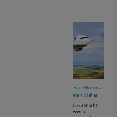
...
LEGGI TUTTO
07
May
/
25
-
Pubblicato In:
Ritardi voli e cancellazioni voli
Volo in ritardo Ryanair da Verona a Cagliari
Il volo Ryanair Verona-Cagliari del 22 aprile ha
subito un ritardo. I viaggiatori possono