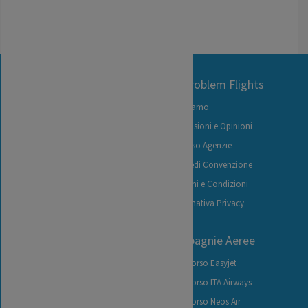
Contact Us
No Problem Flights
+39 06 92926826
Chi siamo
+39 06 92912447
Recensioni e Opinioni
(lun-ven 9:30-12:00)
Accesso Agenzie
info@noproblemflights.it
Richiedi Convenzione
Termini e Condizioni
Informativa Privacy
Contattaci
I nostri servizi
Compagnie Aeree
Richiedi Indennizzo
Rimborso Easyjet
Traccia la tua Pratica
Rimborso ITA Airways
Carica Documenti
Rimborso Neos Air