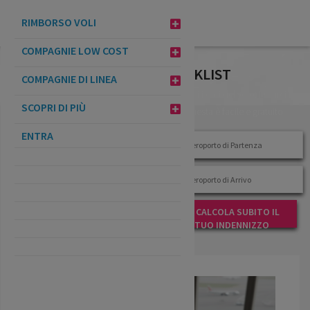
VERIFICA
RIMBORSO VOLI
INDENNIZZO
COMPAGNIE LOW COST
FILTRA POST PER TAG: CHECKLIST
COMPAGNIE DI LINEA
DOCUMENTI UTILI
Inserisci i dati del volo: inviarci la
SCOPRI DI PIÙ
richiesta è facile e gratuito
ENTRA
CALCOLA SUBITO IL
TUO INDENNIZZO