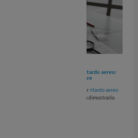
04
Nov
/
25
-
Pubblicato In:
Info utili
Documenti per risarcimento ritardo aereo:
La checklist da non dimenticare
Per ottenere un risarcimento per
ritardo aereo
non basta avere ragione, bisogna dimostrarlo.
Un reclamo solido s...
LEGGI TUTTO