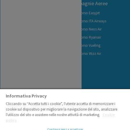
I nostri servizi
Compagnie Aeree
Richiedi Indennizzo
Rimborso Easyjet
Traccia la tua Pratica
Rimborso ITA Airways
Carica Documenti
Rimborso Neos Air
Carta dei diritti del passeggero
Rimborso Ryanair
Come avere il rimborso volo
Rimborso Vueling
velocemente
Rimborso Wizz Air
Domande al volo - FAQ
Informativa Privacy
Cliccando su “Accetta tutti i cookie”, l'utente accetta di memorizzare i
cookie sul dispositivo per migliorare la navigazione del sito, analizzare
l'utilizzo del sito e assistere nelle nostre attività di marketing.
Cookie
No Problem Flights S.r.l. - P.Iva 07750660727 - Via Roberto da Bari, 119 -
policy
70122 - Bari - Italy |
Informativa sull'uso dei cookies
Continua senza accettare