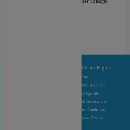
possono richiedere un rimborso per il disagio.
...
LEGGI TUTTO
Contact Us
No Problem Flights
+39 06 92926826
Chi siamo
+39 06 92912447
Recensioni e Opinioni
(lun-ven 9:30-12:00)
Accesso Agenzie
info@noproblemflights.it
Richiedi Convenzione
Termini e Condizioni
Informativa Privacy
Contattaci