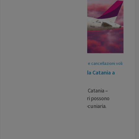
26
May
/
25
-
Pubblicato In:
Ritardi voli e cancellazioni voli
Volo in ritardo Wizz Air Malta da Catania a
Torino
Ritardo per il volo Wizz Air Malta Catania –
Torino del 21 maggio. I passeggeri possono
ottenere una compensazione pecuniaria.
...
LEGGI TUTTO