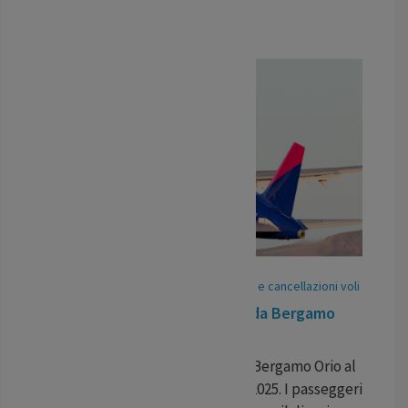
...
LEGGI TUTTO
06
May
/
25
-
Pubblicato In:
Ritardi voli e cancellazioni voli
Volo in ritardo Wizz Air Malta da Bergamo
Orio al Serio a Cluj Napoca
Volo in ritardo Wizz Air Malta da Bergamo Orio al
Serio a Cluj Napoca del 1 aprile 2025. I passeggeri