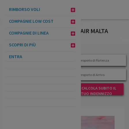
VERIFICA
RIMBORSO VOLI
INDENNIZZO
COMPAGNIE LOW COST
FILTRA POST PER TAG: WIZZ AIR MALTA
COMPAGNIE DI LINEA
RITARDO
Inserisci i dati del volo: inviarci la
SCOPRI DI PIÙ
richiesta è facile e gratuito
ENTRA
CALCOLA SUBITO IL
TUO INDENNIZZO