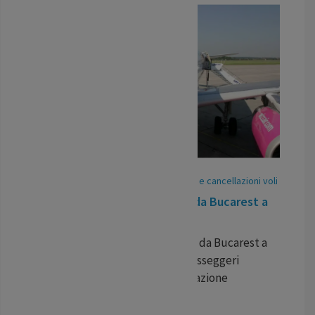
06
May
/
25
-
Pubblicato In:
Ritardi voli e cancellazioni voli
Volo in ritardo Wizz Air Malta da Bucarest a
Roma Fiumicino
Ritardo per il volo Wizz Air Malta da Bucarest a
Roma Fiumicino del 1 aprile. I passeggeri
possono ottenere una compensazione
pecuniaria.