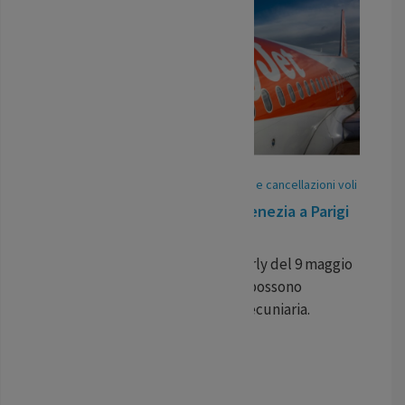
15
May
/
25
-
Pubblicato In:
Ritardi voli e cancellazioni voli
Volo cancellato EasyJet da Venezia a Parigi
Orly
Il volo Easyjet Venezia – Parigi Orly del 9 maggio
è stato cancellato. I passeggeri possono
ottenere una compensazione pecuniaria.
...
LEGGI TUTTO