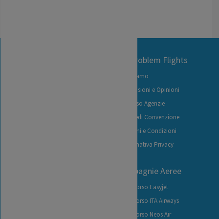
Contact Us
No Problem Flights
+39 06 92926826
Chi siamo
+39 06 92912447
Recensioni e Opinioni
(lun-ven 9:30-12:00)
Accesso Agenzie
info@noproblemflights.it
Richiedi Convenzione
Termini e Condizioni
Informativa Privacy
Contattaci
I nostri servizi
Compagnie Aeree
Richiedi Indennizzo
Rimborso Easyjet
Traccia la tua Pratica
Rimborso ITA Airways
Carica Documenti
Rimborso Neos Air