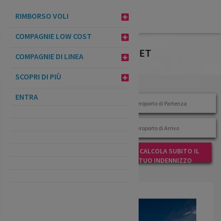
VERIFICA
RIMBORSO VOLI
INDENNIZZO
COMPAGNIE LOW COST
FILTRA POST PER TAG: EASYJET
COMPAGNIE DI LINEA
CANCELLATO
Inserisci i dati del volo: inviarci la
SCOPRI DI PIÙ
richiesta è facile e gratuito
ENTRA
CALCOLA SUBITO IL
TUO INDENNIZZO