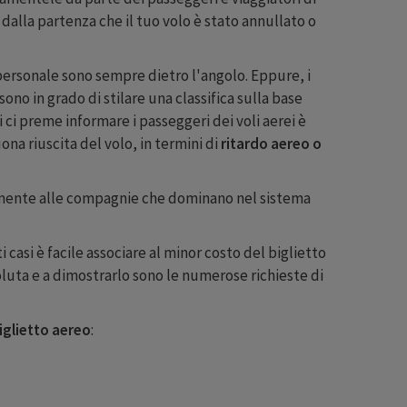
i dalla partenza che il tuo volo è stato annullato o
l personale sono sempre dietro l'angolo. Eppure, i
sono in grado di stilare una classifica sulla base
ci preme informare i passeggeri dei voli aerei è
na riuscita del volo, in termini di
ritardo aereo o
ntamente alle compagnie che dominano nel sistema
casi è facile associare al minor costo del biglietto
luta e a dimostrarlo sono le numerose richieste di
iglietto aereo
: