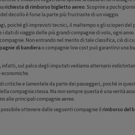
una
richiesta di rimborso biglietto aereo
. Scoprire a pochi giorn
del decollo è forse la parte più frustrante di un viaggio.
gi, poiché gli imprevisti tecnici, il maltempo o gli scioperi de
e i dati di viaggio delle più grandi compagnie di volo, ogni anno 
mpagnie. Non entrando nel merito di tale classifica, ciò di cui 
agnie di bandiera
o compagnie low cost può garantirvi una buo
, infatti, sul palco degli imputati vediamo alternarsi indisti
ie economiche.
i critiche e lamentele da parte dei passeggeri, poiché in questi 
 della compagnia stessa. Ma non sempre questa è una verità asso
no alle principali compagnie aeree.
è possibile ottenere dalle seguenti compagnie il
rimborso del b