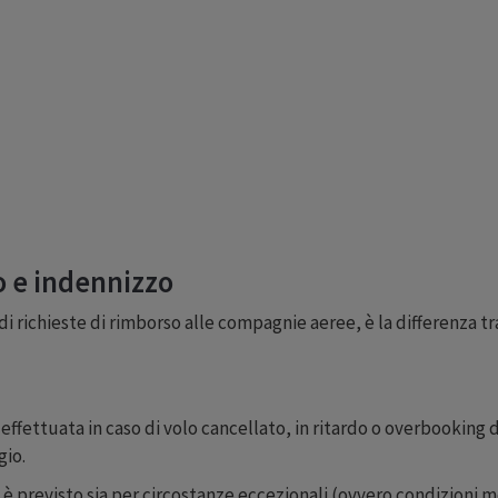
o e indennizzo
 richieste di rimborso alle compagnie aeree, è la differenza tr
 effettuata in caso di volo cancellato, in ritardo o overbookin
gio.
è previsto sia per circostanze eccezionali (ovvero condizioni 