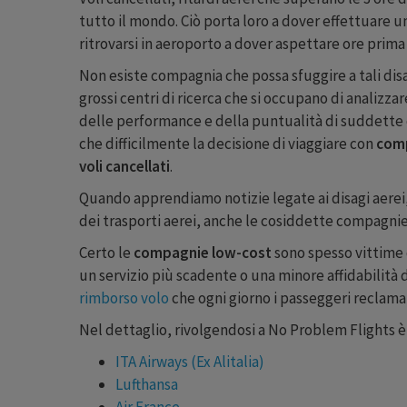
tutto il mondo. Ciò porta loro a dover effettuare 
ritrovarsi in aeroporto a dover aspettare ore prima 
Non esiste compagnia che possa sfuggire a tali disa
grossi centri di ricerca che si occupano di analizzar
delle performance e della puntualità di suddette co
che difficilmente la decisione di viaggiare con
comp
voli cancellati
.
Quando apprendiamo notizie legate ai disagi aerei
dei trasporti aerei, anche le cosiddette compagn
Certo le
compagnie low-cost
sono spesso vittime d
un servizio più scadente o una minore affidabilità
rimborso volo
che ogni giorno i passeggeri reclama
Nel dettaglio, rivolgendosi a No Problem Flights 
ITA Airways (Ex Alitalia)
Lufthansa
Air France