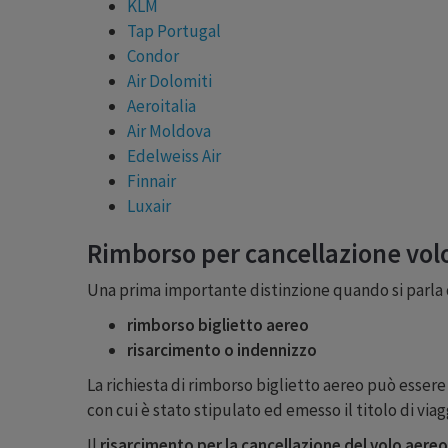
KLM
Tap Portugal
Condor
Air Dolomiti
Aeroitalia
Air Moldova
Edelweiss Air
Finnair
Luxair
Rimborso per cancellazione vol
Una prima importante distinzione quando si parla di
rimborso biglietto aereo
risarcimento o indennizzo
La richiesta di rimborso biglietto aereo può essere
con cui è stato stipulato ed emesso il titolo di viag
Il
risarcimento per la cancellazione del volo aereo