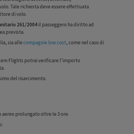
volo. Tale richiesta deve essere effettuata
tore di volo.
nitario 261/2004
il passeggero ha diritto ad
rea prevista.
ia, sia alle
compagnie low cost
, come nel caso di
m Flights potrai verificare l’importo
ta.
ssimo del risarcimento.
 aereo prolungato oltre le 3 ore.
o: