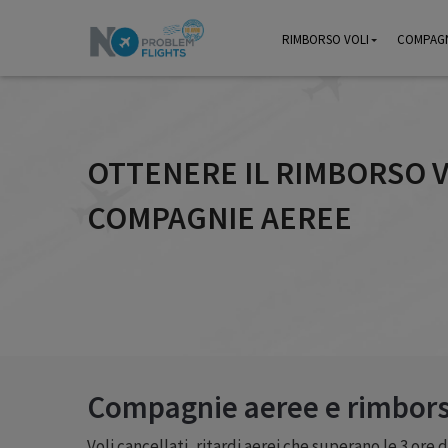
RIMBORSO VOLI
RIMBORSO VOLI
COMPAGN
COMPAGN
OTTENERE IL RIMBORSO 
COMPAGNIE AEREE
Compagnie aeree e rimbors
Voli cancellati, ritardi aerei che superano le 3 ore 