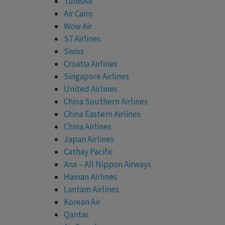
TunisAir
Air Cairo
Wow Air
S7 Airlines
Swiss
Croatia Airlines
Singapore Airlines
United Airlines
China Southern Airlines
China Eastern Airlines
China Airlines
Japan Airlines
Cathay Pacific
Ana – All Nippon Airways
Hainan Airlines
Lantam Airlines
Korean Air
Qantas