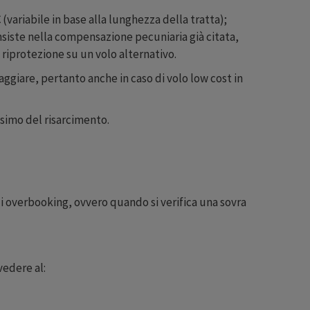
€
(variabile in base alla lunghezza della tratta);
nsiste nella compensazione pecuniaria già citata,
a riprotezione su un volo alternativo.
aggiare, pertanto anche in caso di volo low cost in
ssimo del risarcimento.
i overbooking, ovvero quando si verifica una sovra
vedere al: