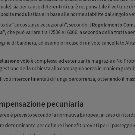
le) sia per cause differenti di cui è responsabile il vettore di 
sita modulistica e in base alle norme stabilite dal singolo vet
o da "circostanze eccezionali", secondo il
Regolamento Comu
a"
, che può variare tra i 250€ e i 600€, a seconda della tratta ae
nie di bandiera, ad esempio in caso di un volo cancellato Alital
ellazione volo
è complessa ed estenuante ma grazie a No Proble
 gestione della richiesta alla compagnia aerea in maniera gratui
di voli intercontinentali di lunga percorrenza, ottenendo il ma
compensazione pecuniaria
ree è previsto secondo la normativa Europea, in caso di ritardo
e determinante per definire i benefit previsti per il passegger