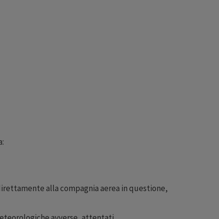
a:
g direttamente alla compagnia aerea in questione,
meteorologiche avverse, attentati,