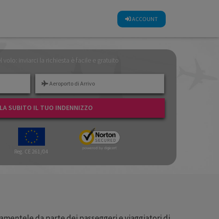
CALCOLA SUBITO IL TUO INDENNIZZO
ACCOUNT
el volo: inviarci la richiesta è facile e gratuito
A SUBITO IL TUO INDENNIZZO
Reg. CE 261/04
e lamentele da parte dei passeggeri e viaggiatori di