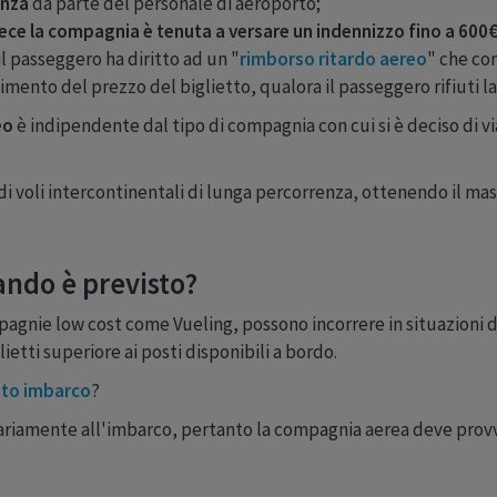
tenza
da parte del personale di aeroporto;
vece la compagnia è tenuta a versare un
indennizzo fino a 600
 il passeggero ha diritto ad un "
rimborso ritardo aereo
" che co
cimento del prezzo del biglietto, qualora il passeggero rifiuti l
eo
è indipendente dal tipo di compagnia con cui si è deciso di vi
 di voli intercontinentali di lunga percorrenza, ottenendo il ma
ndo è previsto?
pagnie low cost come Vueling, possono incorrere in situazioni d
etti superiore ai posti disponibili a bordo.
gato imbarco
?
ntariamente all'imbarco, pertanto la compagnia aerea deve prov