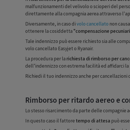
malfunzionamenti del velivolo o scioperi del persona
direttamente alla compagnia aerea attraverso l'appo
Diversamente, in caso di
volo cancellato
non causat
ottenere la cosiddetta
"compensazione pecuniari
Tale indennizzo può essere richiesto sia alle compag
volo cancellato Easyjet o Ryanair.
La procedura per la
richiesta di rimborso per canc
dell’indennizzo con estrema facilità ed affidarci la
Richiedi il tuo indennizzo anche per cancellazioni 
Rimborso per ritardo aereo e 
Lo stesso risarcimento da parte delle compagnie ae
In questo caso il fattore
tempo di attesa
può esser